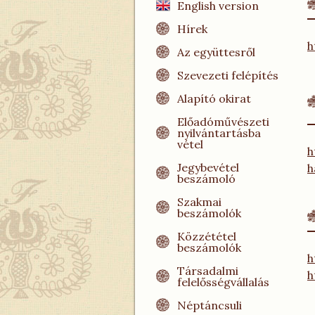
English version
Hírek
h
Az együttesről
Szevezeti felépítés
Alapító okirat
Előadóművészeti
nyilvántartásba
vétel
h
Jegybevétel
h
beszámoló
Szakmai
beszámolók
Közzététel
beszámolók
h
Társadalmi
h
felelősségvállalás
Néptáncsuli