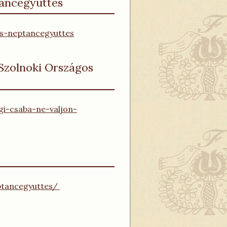
táncegyüttes
as-neptancegyuttes
 Szolnoki Országos
gi-csaba-ne-valjon-
eptancegyuttes/