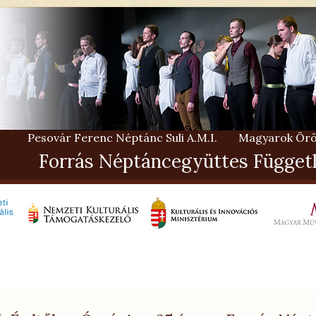
Pesovár Ferenc Néptánc Suli A.M.I.
Magyarok Örö
Forrás Néptáncegyüttes Függetl