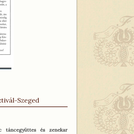
ztivál-Szeged
c táncegyüttes és zenekar