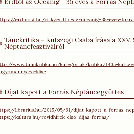
Érdtől az Óceánig - 35 éves a Forrás Nép
ttps://erdmost.hu/cikk/erdtol-az-oceanig-35-eves-forr
Tánckritika - Kutszegi Csaba írása a XXV.
Néptáncfesztiválról
ttp://www.tanckritika.hu/kategoriak/kritika/1435-kutsze
agyomannya-a-klise
Díjat kapott a Forrás Néptáncegyüttes
ttps://librarius.hu/2015/05/31/dijat-kapott-a-forras-n
ttps://kultura.hu/rovidhirek-elso-dijas-forras/