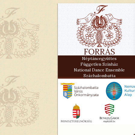
FORRÁS
Néptáncegyüttes
Független Színház
National Dance Ensemble
Százhalombatta