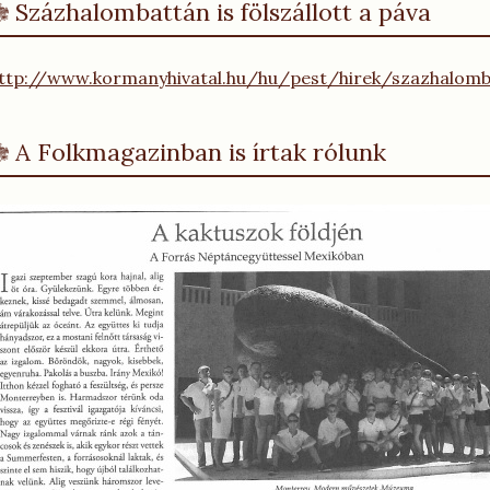
Százhalombattán is fölszállott a páva
ttp://www.kormanyhivatal.hu/hu/pest/hirek/szazhalomba
A Folkmagazinban is írtak rólunk