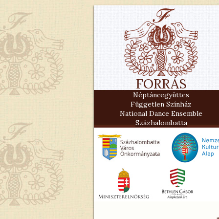
FORRÁS
Néptáncegyüttes
Független Színház
National Dance Ensemble
Százhalombatta