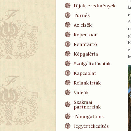
J
Díjak, eredmények
k
e
Turnék
A
Az elsők
m
Repertoár
g
E
Fenntartó
z
Képgaléria
M
Szolgáltatásaink
Kapcsolat
Rólunk írták
Videók
Szakmai
partnereink
Támogatóink
Jegyértékesítés