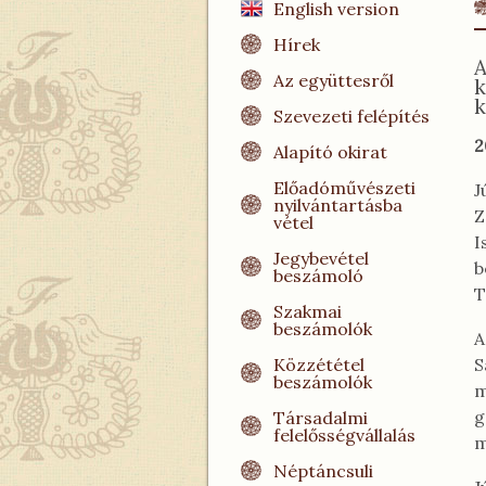
English version
Hírek
Az együttesről
k
k
Szevezeti felépítés
2
Alapító okirat
Előadóművészeti
J
nyilvántartásba
Z
vétel
I
Jegybevétel
b
beszámoló
T
Szakmai
beszámolók
A
Közzététel
S
beszámolók
m
g
Társadalmi
felelősségvállalás
m
Néptáncsuli