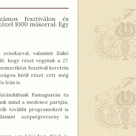
ámos fesztiválon és
 közel 1000 műsorral. Egy
 zenekarral, valamint Zsikó
lé, hogy részt vegyünk a 27.
 nemzetközi fesztivál keretein
szágon kívül részt vett még
 Irán is.
. Kirándultunk Famagustán és
tunk mind a medence partján,
zők további programokról is
alamint szépségverseny is