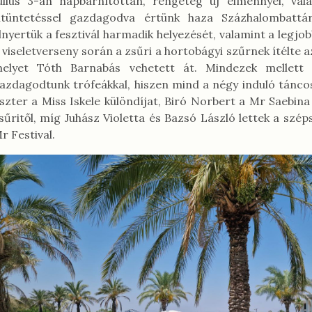
úlius 3-án napbarnítottan, rengeteg új élménnyel, val
itüntetéssel gazdagodva értünk haza Százhalombatt
lnyertük a fesztivál harmadik helyezését, valamint a legjob
 viseletverseny során a zsűri a hortobágyi szűrnek ítélte az 
elyet Tóth Barnabás vehetett át. Mindezek mellett
azdagodtunk trófeákkal, hiszen mind a négy induló tánco
szter a Miss Iskele különdíjat, Biró Norbert a Mr Saebina
sűritől, míg Juhász Violetta és Bazsó László lettek a szé
r Festival.