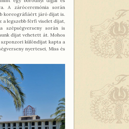
amint egy bőrödnyi díjjal és
ára. A záróceremónia során
b koreográfiáért járó díjat is.
a legszebb férfi viselet díjat,
 a szépségverseny során is
sunk díjat vehetett át. Mohos
 szponzori különdíjat kapta a
pségverseny nyertesei, Miss és