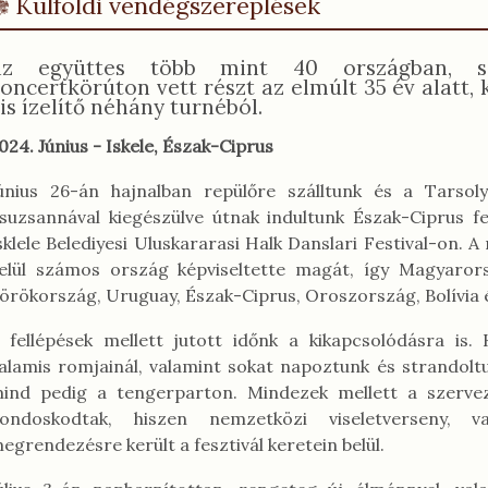
Külföldi vendégszereplések
Az együttes több mint 40 országban, sz
oncertkörúton vett részt az elmúlt 35 év alatt,
is ízelítő néhány turnéból.
024. Június - Iskele, Észak-Ciprus
únius 26-án hajnalban repülőre szálltunk és a Tarsoly
suzsannával kiegészülve útnak indultunk Észak-Ciprus fe
sklele Belediyesi Uluskararasi Halk Danslari Festival-on. A
elül számos ország képviseltette magát, így Magyaror
örökország, Uruguay, Észak-Ciprus, Oroszország, Bolívia és
 fellépések mellett jutott időnk a kikapcsolódásra is
alamis romjainál, valamint sokat napoztunk és strandol
ind pedig a tengerparton. Mindezek mellett a szerve
ondoskodtak, hiszen nemzetközi viseletverseny, v
egrendezésre került a fesztivál keretein belül.