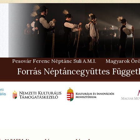
Pesovár Ferenc Néptánc Suli A.M.I.
Magyarok Örö
Forrás Néptáncegyüttes Függetl