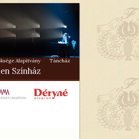
ksége Alapítvány
Táncház
en Színház