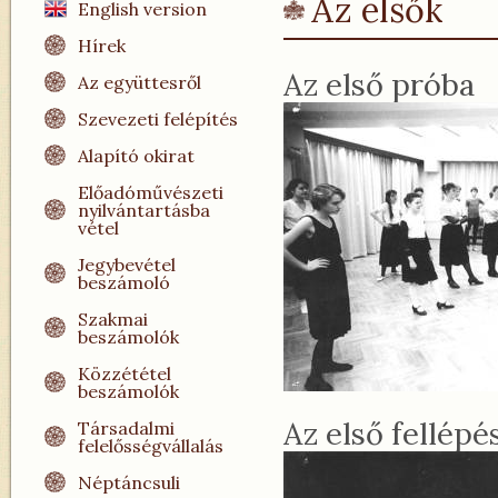
Az elsők
English version
Hírek
Az első próba
Az együttesről
Szevezeti felépítés
Alapító okirat
Előadóművészeti
nyilvántartásba
vétel
Jegybevétel
beszámoló
Szakmai
beszámolók
Közzététel
beszámolók
Az első fellépé
Társadalmi
felelősségvállalás
Néptáncsuli