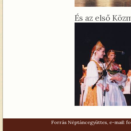
És az első Köz
Forrás Néptáncegyüttes, e-mail:
fo