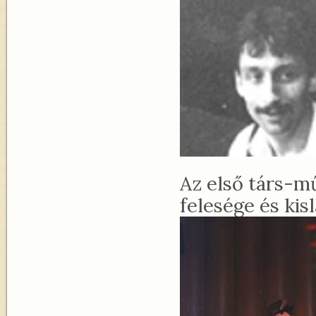
Az első társ-mű
felesége és kis