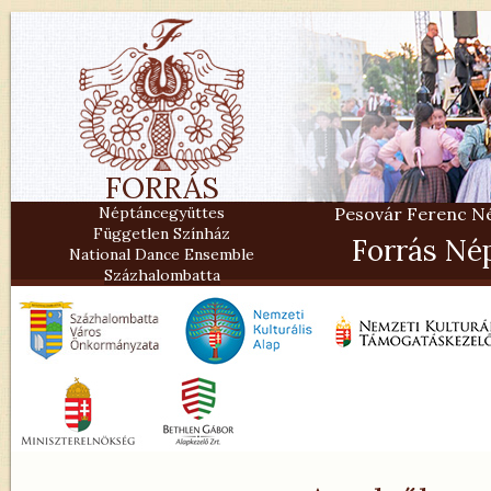
FORRÁS
Néptáncegyüttes
Pesovár Ferenc Nép
Független Színház
Forrás Né
National Dance Ensemble
Százhalombatta