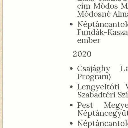
cím Módos Mát
Módosné Almás
Néptáncanto
Fundák-Kaszai
ember
2020
Csajághy L
Program)
Lengyeltóti
Szabadtéri Sz
Pest Megye
Néptáncegyüt
Néptáncantoló