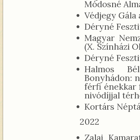
Módosné Almás
Védjegy Gála
Déryné Feszti
Magyar Nemze
(X. Színházi O
Déryné Fesztiv
Halmos Bél
Bonyhádon: nő
férfi énekkar
nivódíjjal tér
Kortárs Néptá
2022
Zalai Kamara