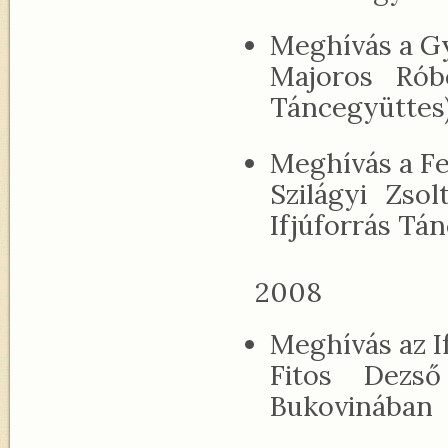
Meghívás a G
Majoros Rób
Táncegyüttes
Meghívás a Fe
Szilágyi Zso
Ifjúforrás Tá
2008
Meghívás az I
Fitos Dezs
Bukovinában