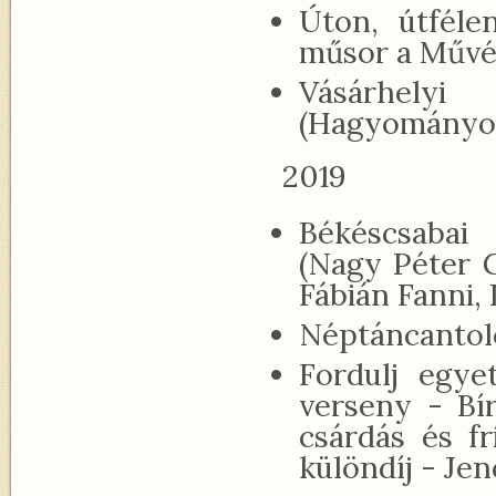
Úton, útféle
műsor a Művé
Vásárhelyi
(Hagyományo
2019
Békéscsabai
(Nagy Péter G
Fábián Fanni, 
Néptáncantoló
Fordulj egye
verseny - Bí
csárdás és fr
különdíj - Je