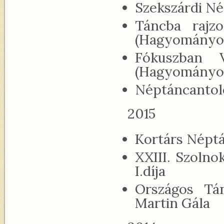
Szekszárdi Né
Táncba rajz
(Hagyományo
Fókuszban 
(Hagyományo
Néptáncantoló
2015
Kortárs Néptá
XXIII. Szolno
I.díja
Országos Tá
Martin Gála