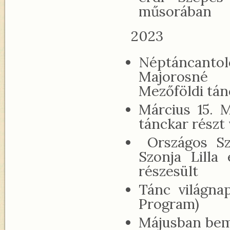
műsorában
2023
Néptáncanto
Majorosné 
Mezőföldi tá
Március 15. 
tánckar részt
Országos Sz
Szonja Lilla
részesült
Tánc világna
Program)
Májusban bem