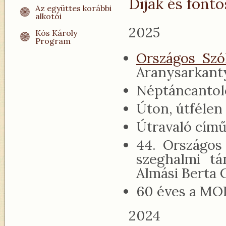
Díjak és fonto
Az együttes korábbi
alkotói
2025
Kós Károly
Program
Országos Szól
Aranysarkant
Néptáncantol
Úton, útfélen
Útravaló című
44. Országos
szeghalmi t
Almási Berta C
60 éves a MO
2024