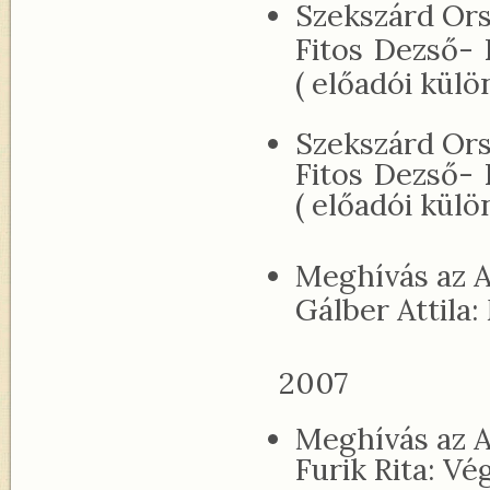
Szekszárd Or
Fitos Dezső- 
( előadói külö
Szekszárd Or
Fitos Dezső- 
( előadói külö
Meghívás az A
Gálber Attila:
2007
Meghívás az A
Furik Rita: V