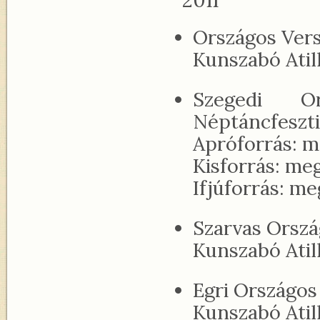
2011
Országos Ver
Kunszabó Atil
Szegedi O
Néptáncfeszti
Apróforrás: m
Kisforrás: me
Ifjúforrás: m
Szarvas Orszá
Kunszabó Atil
Egri Országos 
Kunszabó Atil