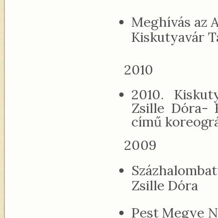
Meghívás az A
Kiskutyavár 
2010
2010. Kiskut
Zsille Dóra-
című koreográ
2009
Százhalombatt
Zsille Dóra
Pest Megye N