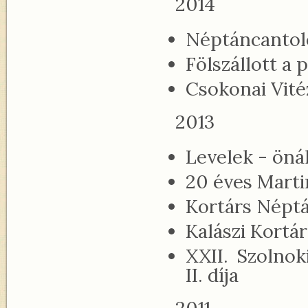
2014
Néptáncantoló
Fölszállott a
Csokonai Vité
2013
Levelek - öná
20 éves Mart
Kortárs Néptá
Kalászi Kortá
XXII. Szolnok
II. díja