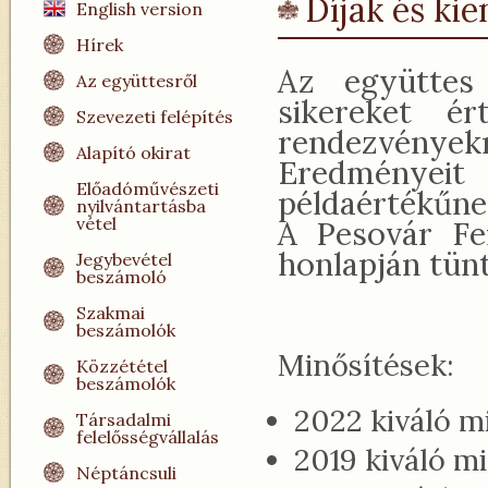
Díjak és k
English version
Hírek
Az együttes 
Az együttesről
sikereket é
Szevezeti felépítés
rendezvényekrő
Alapító okirat
Eredményeit
Előadóművészeti
példaértékűnek
nyilvántartásba
vétel
A Pesovár Fe
honlapján tünt
Jegybevétel
beszámoló
Szakmai
beszámolók
Minősítések:
Közzététel
beszámolók
2022 kiváló m
Társadalmi
felelősségvállalás
2019 kiváló m
Néptáncsuli