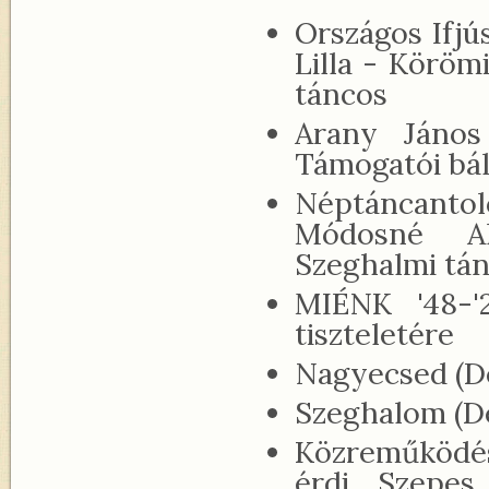
Országos Ifjú
Lilla - Köröm
táncos
Arany János
Támogatói bá
Néptáncanto
Módosné Al
Szeghalmi tá
MIÉNK '48-'
tiszteletére
Nagyecsed (D
Szeghalom (D
Közreműködé
érdi Szepes