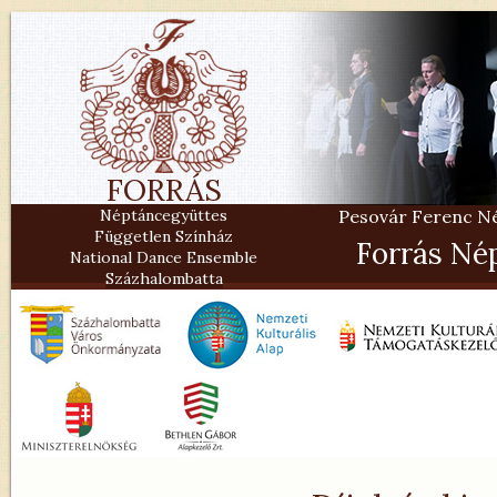
FORRÁS
Néptáncegyüttes
Pesovár Ferenc Nép
Független Színház
Forrás Né
National Dance Ensemble
Százhalombatta