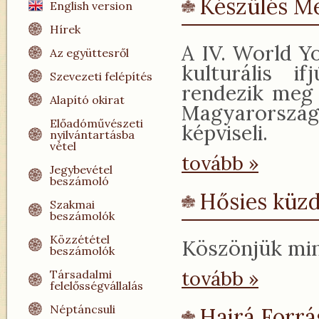
Készülés M
English version
Hírek
A IV. World Y
Az együttesről
kulturális i
Szevezeti felépítés
rendezik meg 
Alapító okirat
Magyarorsz
Előadóművészeti
képviseli.
nyilvántartásba
vétel
tovább »
Jegybevétel
beszámoló
Hősies küzd
Szakmai
beszámolók
Közzététel
Köszönjük min
beszámolók
tovább »
Társadalmi
felelősségvállalás
Néptáncsuli
Hajrá Forrá