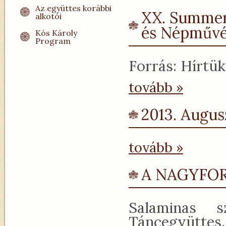
Az együttes korábbi
XX. Summerf
alkotói
és Népművé
Kós Károly
Program
Forrás: Hírtük
tovább »
2013. Augus
tovább »
A NAGYFO
Salaminas s
Táncegyüttes.