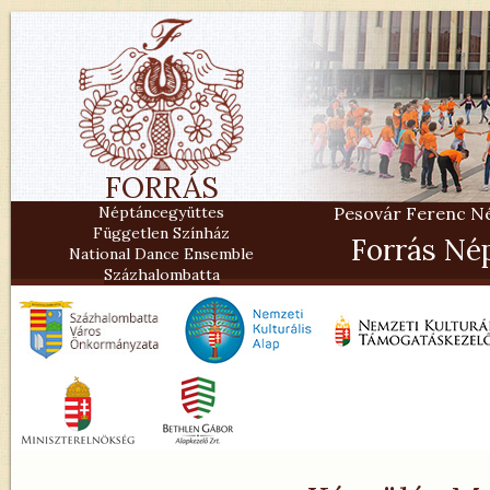
FORRÁS
Néptáncegyüttes
Pesovár Ferenc Nép
Független Színház
Forrás Né
National Dance Ensemble
Százhalombatta