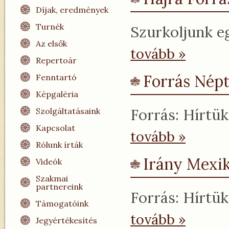
Díjak, eredmények
Turnék
Szurkoljunk e
Az elsők
tovább »
Repertoár
Forrás Népt
Fenntartó
Képgaléria
Forrás: Hírtük
Szolgáltatásaink
Kapcsolat
tovább »
Rólunk írták
Irány Mexik
Videók
Szakmai
partnereink
Forrás: Hírtük
Támogatóink
tovább »
Jegyértékesítés