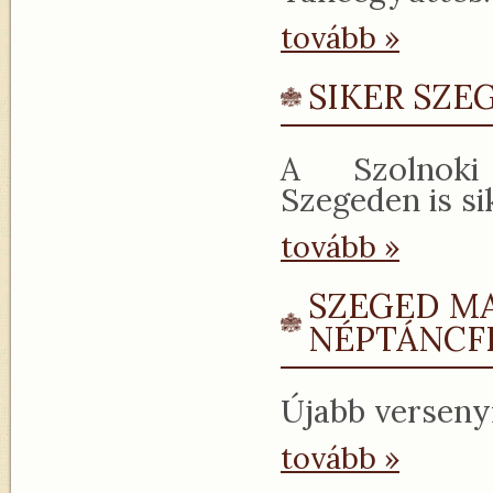
tovább »
SIKER SZE
A Szolnoki 
Szegeden is si
tovább »
SZEGED M
NÉPTÁNCF
Újabb versenyr
tovább »