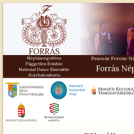
FORRÁS
Néptáncegyüttes
Pesovár Ferenc Nép
Független Színház
Forrás Né
National Dance Ensemble
Százhalombatta