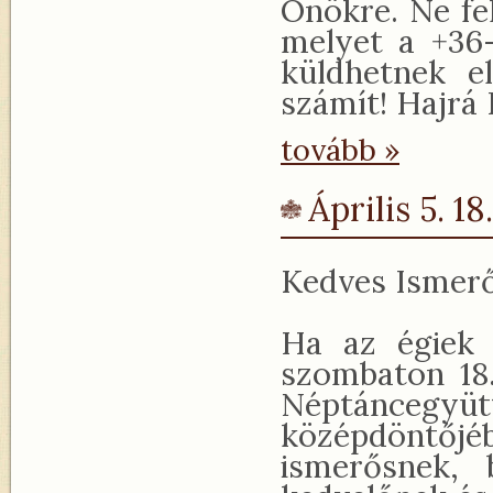
Önökre. Ne fel
melyet a +36
küldhetnek e
számít! Hajrá 
tovább »
Április 5. 1
Kedves Ismerő
Ha az égiek 
szombaton 18.
Néptáncegy
középdöntőjé
ismerősnek, 