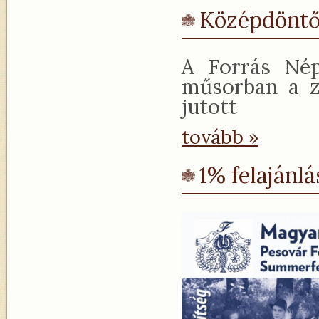
Középdöntő
A Forrás Nép
műsorban a z
jutott
tovább »
1% felajánlá