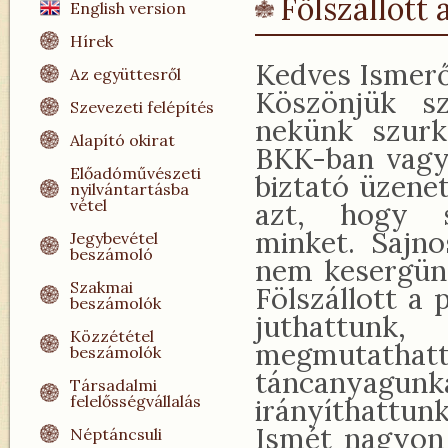
Fölszállott
English version
Hírek
Kedves Ismerő
Az együttesről
Köszönjük s
Szevezeti felépítés
nekünk szurk
Alapító okirat
BKK-ban vagy
Előadóművészeti
biztató üzene
nyilvántartásba
vétel
azt, hogy s
minket. Sajn
Jegybevétel
beszámoló
nem kesergünk
Szakmai
Fölszállott a 
beszámolók
juthattunk, 
Közzététel
megmutat
beszámolók
táncanyagu
Társadalmi
felelősségvállalás
irányíthattu
Ismét nagyon
Néptáncsuli