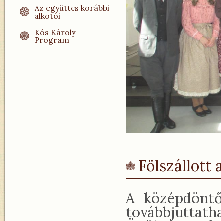
Az együttes korábbi
alkotói
Kós Károly
Program
Fölszállott 
A középdöntő
továbbjuttath