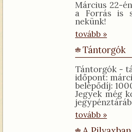
Március 22-én
a Forrás is 
nekünk!
tovább »
Tántorgók
Tántorgók - t
időpont: márci
belépődíj: 100
Jegyek még k
jegypénztáráb
tovább »
A Pilvaxban