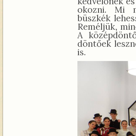
kedvelőnek és
okozni. Mi 
büszkék lehes
Reméljük, min
A középdöntő
döntőek leszn
is.