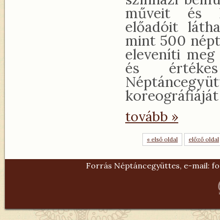
műveit és l
előadóit lát
mint 500 népt
eleveníti meg
és értéke
Néptáncegyü
koreográfiáját
tovább »
« első oldal
előző oldal
Forrás Néptáncegyüttes, e-mail:
fo