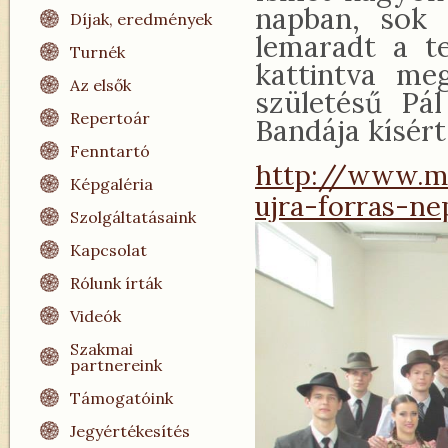
napban, sok 
Díjak, eredmények
lemaradt a te
Turnék
kattintva me
Az elsők
születésű Pál
Repertoár
Bandája kísért
Fenntartó
​http://www.m
Képgaléria
ujra-forras-n
Szolgáltatásaink
Kapcsolat
Rólunk írták
Videók
Szakmai
partnereink
Támogatóink
Jegyértékesítés