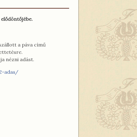
 elődöntőjébe.
zállott a páva című
ettetésre.
ja nézni adást.
-2-adas/