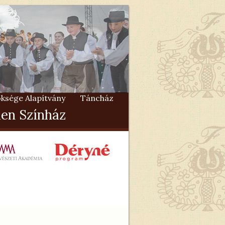
ksége Alapítvány
Táncház
en Színház