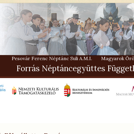
Pesovár Ferenc Néptánc Suli A.M.I.
Magyarok Örö
Forrás Néptáncegyüttes Függetl