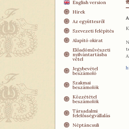
English version
Hírek
A
Az együttesről
K
Szevezeti felépítés
Alapító okirat
N
t
Előadóművészeti
nyilvántartásba
A
vétel
h
Jegybevétel
beszámoló
Szakmai
beszámolók
Közzététel
beszámolók
Társadalmi
felelősségvállalás
Néptáncsuli