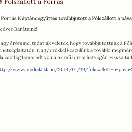
Fölszállott a Forrás
 Forrás Néptáncegyüttes továbbjutott a Fölszállott a páva
edves Barátaink!
agy örömmel tudatjuk veletek, hogy továbbjutottunk a Föls
ehetségkutatón.
Nagy erőkkel készülünk a további megmér
ki esetleg lemaradt volna az műsorról hétvégén, vissza tud
ttp://www.mediaklikk.hu/2014/01/19/folszallott-a-pava