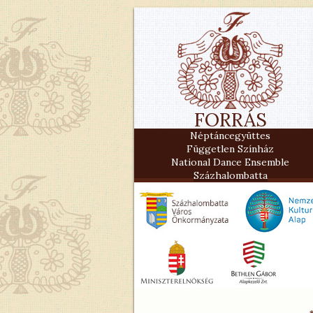
FORRÁS
Néptáncegyüttes
Független Színház
National Dance Ensemble
Százhalombatta